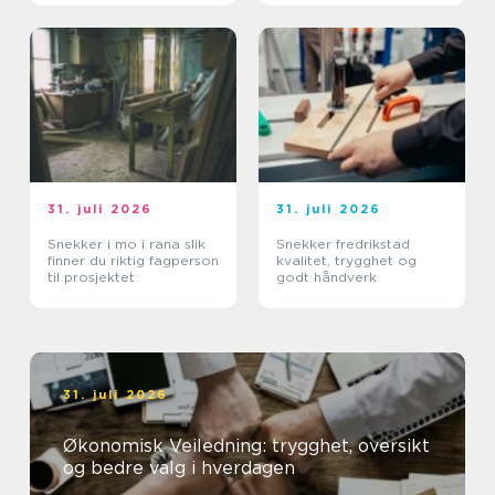
31. juli 2026
31. juli 2026
Snekker i mo i rana slik
Snekker fredrikstad
finner du riktig fagperson
kvalitet, trygghet og
til prosjektet
godt håndverk
31. juli 2026
Økonomisk Veiledning: trygghet, oversikt
og bedre valg i hverdagen