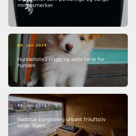
minnesmerker
04. juli 2026
Hundehotell trygg og aktiv ferie for
hunden
03. juli 2026
Badstue kongsberg urbant friluftsliv
langs lågen