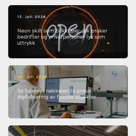
13. juli 2026
Neon skilt som blikkfang: slik bruker
bedrifter og privatpersoner lys som
uttrykk
09. juli 2026
3d Scanner nøkkelen til presis
digitalisering av fysiske objekter