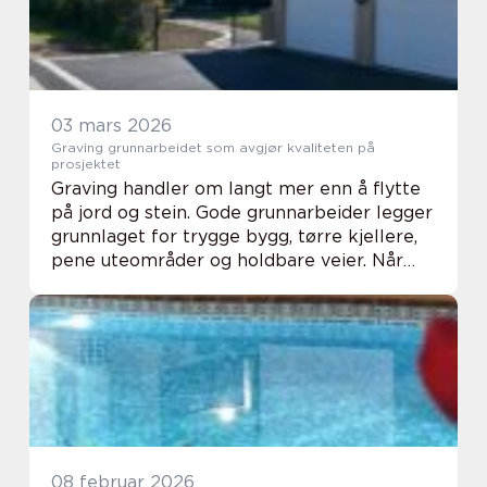
03 mars 2026
Graving grunnarbeidet som avgjør kvaliteten på
prosjektet
Graving handler om langt mer enn å flytte
på jord og stein. Gode grunnarbeider legger
grunnlaget for trygge bygg, tørre kjellere,
pene uteområder og holdbare veier. Når
arbeidet planlegges og utføres riktig,
sparer huseiere og utbyggere både tid,
pen...
08 februar 2026