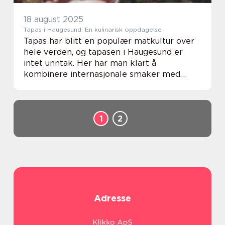
18 august 2025
Tapas i Haugesund: En kulinarisk oppdagelse
Tapas har blitt en populær matkultur over
hele verden, og tapasen i Haugesund er
intet unntak. Her har man klart å
kombinere internasjonale smaker med
lokalt forankrede ingredienser i en serie av
små, delbare retter. Men hva er det ...
1
2
Adresse