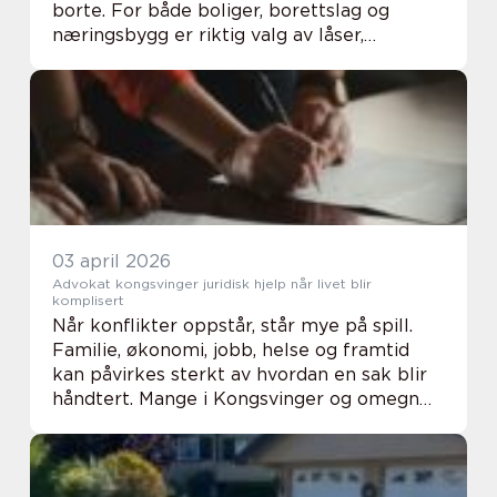
borte. For både boliger, borettslag og
næringsbygg er riktig valg av låser,
adgangssystemer og dørautomatikk en
viktig del av sikkerheten i hverdagen.
Mange eldre bygårde...
03 april 2026
Advokat kongsvinger juridisk hjelp når livet blir
komplisert
Når konflikter oppstår, står mye på spill.
Familie, økonomi, jobb, helse og framtid
kan påvirkes sterkt av hvordan en sak blir
håndtert. Mange i Kongsvinger og omegn
opplever at terskelen for å kontakte
advokat er høy. De lurer på om saken er
stor no...