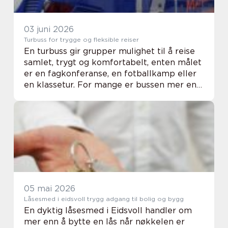
03 juni 2026
Turbuss for trygge og fleksible reiser
En turbuss gir grupper mulighet til å reise
samlet, trygt og komfortabelt, enten målet
er en fagkonferanse, en fotballkamp eller
en klassetur. For mange er bussen mer enn
bare transport fra A til B. Den blir en viktig
del av selve opplevelsen: praten...
05 mai 2026
Låsesmed i eidsvoll trygg adgang til bolig og bygg
En dyktig låsesmed i Eidsvoll handler om
mer enn å bytte en lås når nøkkelen er