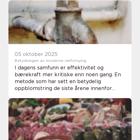
konsta...
05 oktober 2025
Betydningen av moderne rørfornying
I dagens samfunn er effektivitet og
bærekraft mer kritiske enn noen gang. En
metode som har sett en betydelig
oppblomstring de siste årene innenfor
infrastruktur, er rørfornying. Denne
teknikken, som tillater oppgradering av
eksist...