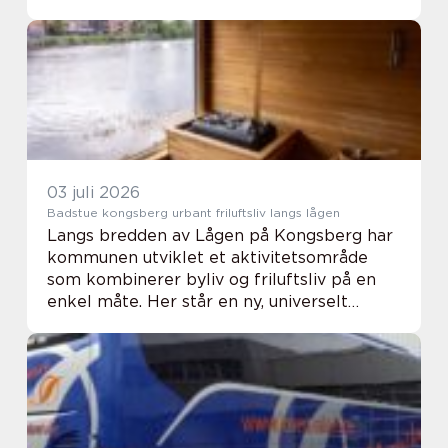
noen som kan bruke hammer og sag, men
en samarbeidspartner som tar ansvar fra
start til sl...
03 juli 2026
Badstue kongsberg urbant friluftsliv langs lågen
Langs bredden av Lågen på Kongsberg har
kommunen utviklet et aktivitetsområde
som kombinerer byliv og friluftsliv på en
enkel måte. Her står en ny, universelt
utformet badstue med panoramautsikt
over elva som et tydelig eksempel på
hvordan god arkite...