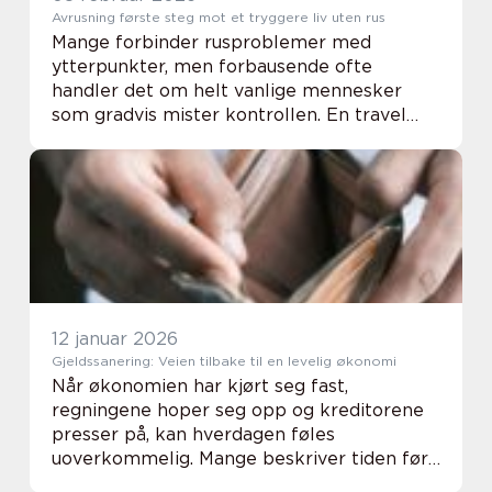
Avrusning første steg mot et tryggere liv uten rus
Mange forbinder rusproblemer med
ytterpunkter, men forbausende ofte
handler det om helt vanlige mennesker
som gradvis mister kontrollen. En travel
jobb, høye krav og forventninger på
hjemmebane kan føre til at alkohol, piller
eller andre stoffer blir...
12 januar 2026
Gjeldssanering: Veien tilbake til en levelig økonomi
Når økonomien har kjørt seg fast,
regningene hoper seg opp og kreditorene
presser på, kan hverdagen føles
uoverkommelig. Mange beskriver tiden før
en økonomisk løsning som å leve i en