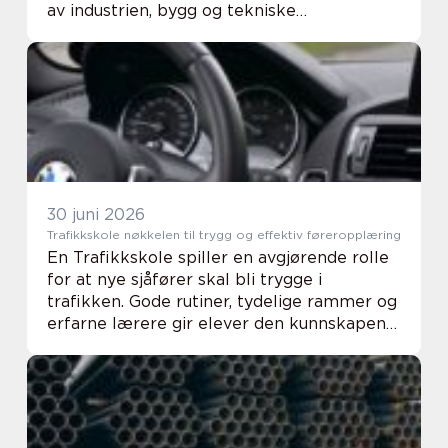
av industrien, bygg og tekniske
installasjoner stoppet opp. De beskytter
maskiner, reduserer risiko for feil og sørger
for at strø...
30 juni 2026
Trafikkskole nøkkelen til trygg og effektiv føreropplæring
En Trafikkskole spiller en avgjørende rolle
for at nye sjåfører skal bli trygge i
trafikken. Gode rutiner, tydelige rammer og
erfarne lærere gir elever den kunnskapen
de trenger for å håndtere både
hverdagssituasjoner og mer krevende
forhold på veien...