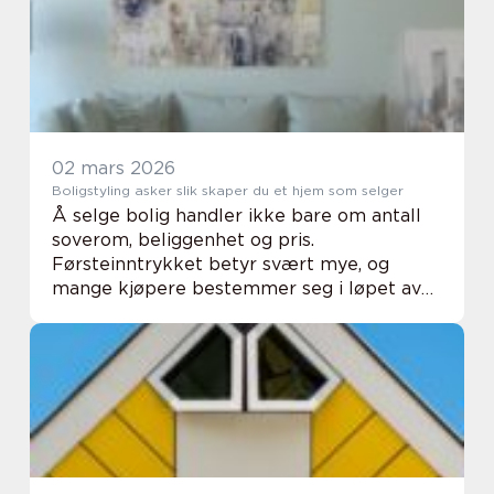
milj...
02 mars 2026
Boligstyling asker slik skaper du et hjem som selger
Å selge bolig handler ikke bare om antall
soverom, beliggenhet og pris.
Førsteinntrykket betyr svært mye, og
mange kjøpere bestemmer seg i løpet av
få sekunder. Boligstyling gjør boligen mer
attraktiv, tydeligere for kjøper og enklere å
forelske seg ...