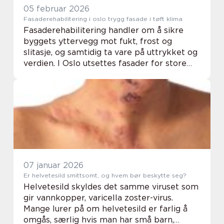
05 februar 2026
Fasaderehabilitering i oslo trygg fasade i tøft klima
Fasaderehabilitering handler om å sikre
byggets yttervegg mot fukt, frost og
slitasje, og samtidig ta vare på uttrykket og
verdien. I Oslo utsettes fasader for store
temperatursvingninger, salt, forurensning
og mye nedbør. Når murpuss slipper taket,
...
07 januar 2026
Er helvetesild smittsomt, og hvem bør beskytte seg?
Helvetesild skyldes det samme viruset som
gir vannkopper, varicella zoster-virus.
Mange lurer på om helvetesild er farlig å
omgås, særlig hvis man har små barn,