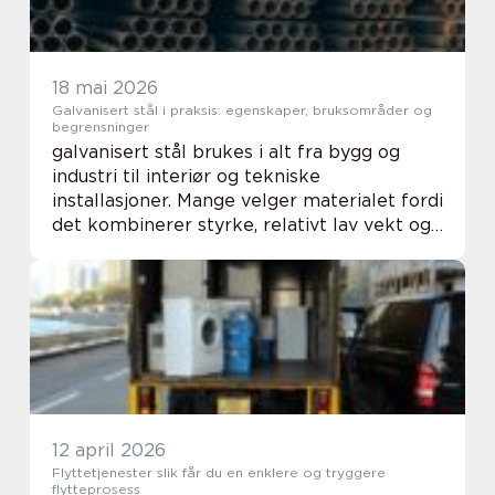
18 mai 2026
Galvanisert stål i praksis: egenskaper, bruksområder og
begrensninger
galvanisert stål brukes i alt fra bygg og
industri til interiør og tekniske
installasjoner. Mange velger materialet fordi
det kombinerer styrke, relativt lav vekt og
god motstand mot rust. Samtidig finnes det
store forskjeller mellom typer galvaniser...
12 april 2026
Flyttetjenester slik får du en enklere og tryggere
flytteprosess