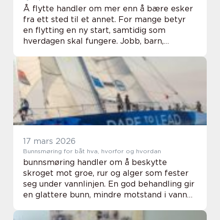
Å flytte handler om mer enn å bære esker
fra ett sted til et annet. For mange betyr
en flytting en ny start, samtidig som
hverdagen skal fungere. Jobb, barn,
tidsfrister og logistikk møtes på én gang.
Da kan profesjonelle flyttetjenester gjøre
stor f...
17 mars 2026
Bunnsmøring for båt hva, hvorfor og hvordan
bunnsmøring handler om å beskytte
skroget mot groe, rur og alger som fester
seg under vannlinjen. En god behandling gir
en glattere bunn, mindre motstand i vannet
og bedre drivstofføkonomi. Samtidig kan
valg av metode enten belaste eller avlaste