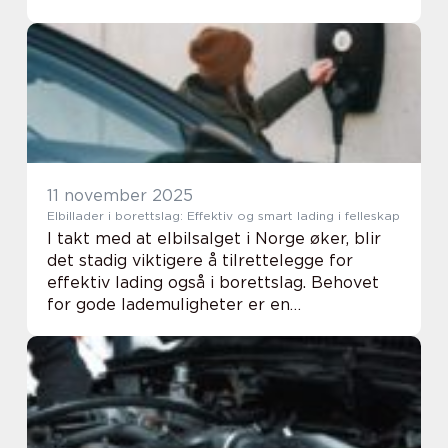
gravide eller eldre i nær familie.
Spørsmålet _helvetesild smittsomt_?
dukker ofte opp nå...
11 november 2025
Elbillader i borettslag: Effektiv og smart lading i felleskap
I takt med at elbilsalget i Norge øker, blir
det stadig viktigere å tilrettelegge for
effektiv lading også i borettslag. Behovet
for gode lademuligheter er en
nødvendighet hvis man skal sikre en
praktisk hverdag for elbileie...