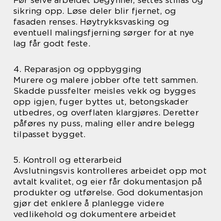
Før selve arbeidet begynner, settes stillas og
sikring opp. Løse deler blir fjernet, og
fasaden renses. Høytrykksvasking og
eventuell malingsfjerning sørger for at nye
lag får godt feste.
4. Reparasjon og oppbygging
Murere og malere jobber ofte tett sammen.
Skadde pussfelter meisles vekk og bygges
opp igjen, fuger byttes ut, betongskader
utbedres, og overflaten klargjøres. Deretter
påføres ny puss, maling eller andre belegg
tilpasset bygget.
5. Kontroll og etterarbeid
Avslutningsvis kontrolleres arbeidet opp mot
avtalt kvalitet, og eier får dokumentasjon på
produkter og utførelse. God dokumentasjon
gjør det enklere å planlegge videre
vedlikehold og dokumentere arbeidet