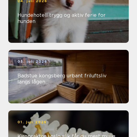
04. juli 2026
Hundehotell trygg og aktiv ferie for
hunden
03. juli 2026
Badstue kongsberg urbant friluftsliv
langs lågen
01. juli 2026
Kiropraktor i oslo slik får du mest mulig