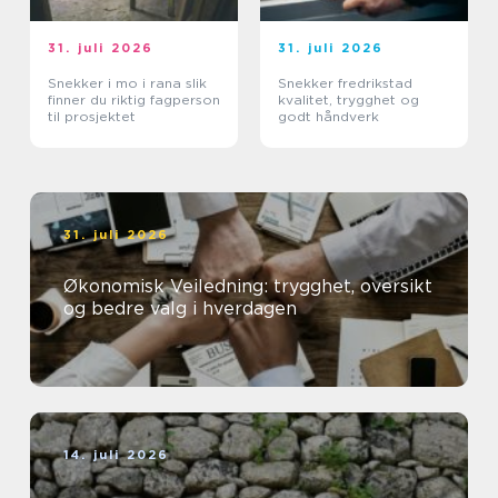
31. juli 2026
31. juli 2026
Snekker i mo i rana slik
Snekker fredrikstad
finner du riktig fagperson
kvalitet, trygghet og
til prosjektet
godt håndverk
31. juli 2026
Økonomisk Veiledning: trygghet, oversikt
og bedre valg i hverdagen
14. juli 2026