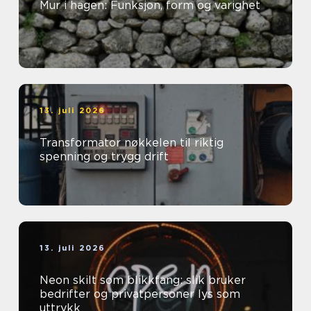
Mur i hagen: Funksjon, form og varighet
13. juli 2026
Transformator nøkkelen til riktig
spenning og trygg drift
13. juli 2026
Neon skilt som blikkfang: slik bruker
bedrifter og privatpersoner lys som
uttrykk