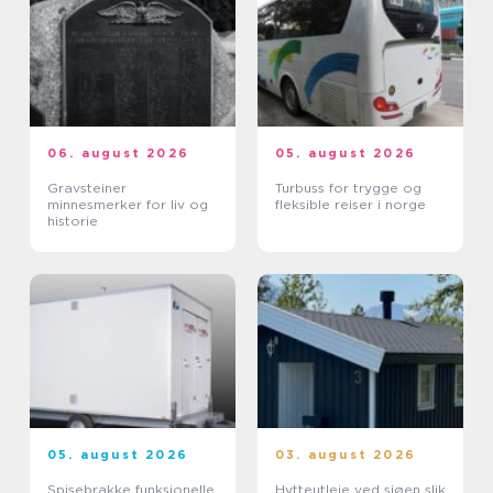
06. august 2026
05. august 2026
Gravsteiner
Turbuss for trygge og
minnesmerker for liv og
fleksible reiser i norge
historie
05. august 2026
03. august 2026
Spisebrakke funksjonelle
Hytteutleie ved sjøen slik