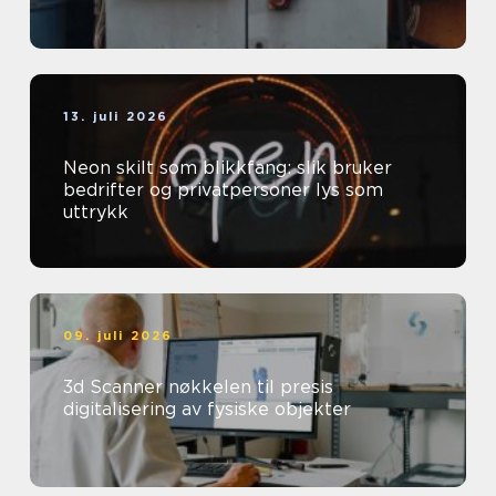
13. juli 2026
Neon skilt som blikkfang: slik bruker
bedrifter og privatpersoner lys som
uttrykk
09. juli 2026
3d Scanner nøkkelen til presis
digitalisering av fysiske objekter