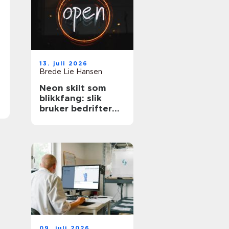
13. juli 2026
Brede Lie Hansen
Neon skilt som
blikkfang: slik
bruker bedrifter
og privatpersoner
lys som uttrykk
09. juli 2026