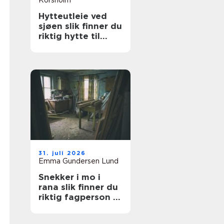
Korsholm
Hytteutleie ved
sjøen slik finner du
riktig hytte til
ferien
31. juli 2026
Emma Gundersen Lund
Snekker i mo i
rana slik finner du
riktig fagperson til
prosjektet