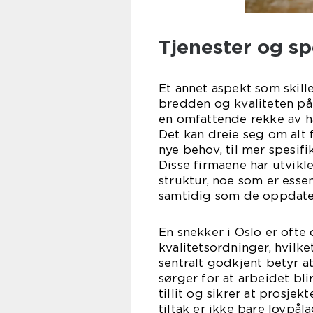
Tjenester og sp
Et annet aspekt som skill
bredden og kvaliteten på 
en omfattende rekke av hå
Det kan dreie seg om alt f
nye behov, til mer spesif
Disse firmaene har utvikl
struktur, noe som er esse
samtidig som de oppdate
En snekker i Oslo er ofte
kvalitetsordninger, hvilk
sentralt godkjent betyr at
sørger for at arbeidet bli
tillit og sikrer at prosjek
tiltak er ikke bare lovpål