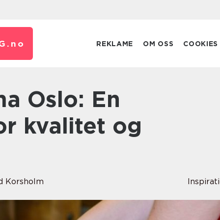
G.
no
REKLAME
OM OSS
COOKIES
or kvalitet og
d Korsholm
Inspirat