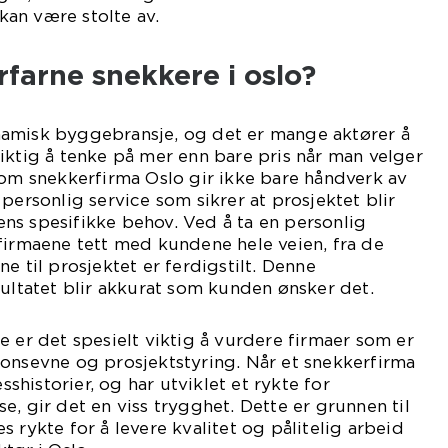
an være stolte av.
rfarne snekkere i oslo?
amisk byggebransje, og det er mange aktører å
iktig å tenke på mer enn bare pris når man velger
som snekkerfirma Oslo gir ikke bare håndverk av
personlig service som sikrer at prosjektet blir
ns spesifikke behov. Ved å ta en personlig
firmaene tett med kundene hele veien, fra de
e til prosjektet er ferdigstilt. Denne
sultatet blir akkurat som kunden ønsker det.
e er det spesielt viktig å vurdere firmaer som er
onsevne og prosjektstyring. Når et snekkerfirma
esshistorier, og har utviklet et rykte for
e, gir det en viss trygghet. Dette er grunnen til
 rykte for å levere kvalitet og pålitelig arbeid