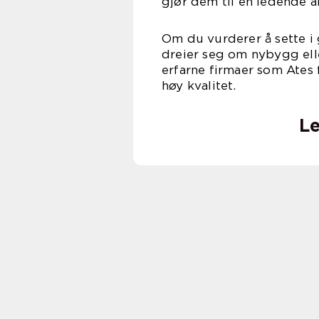
gjør dem til en ledende ak
Om du vurderer å sette i
dreier seg om nybygg elle
erfarne firmaer som Ates fo
høy kvalitet.
Le