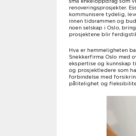
små enkeloppdrag som vin
renoveringsprosjekter. Ess
kommunisere tydelig, leve
innen tidsrammen og buds
noen selskap i Oslo, brin
prosjektene blir ferdigsti
Hva er hemmeligheten bak 
Snekkerfirma Oslo med ov
ekspertise og kunnskap t
og prosjektledere som har
forbindelse med forsikrin
pålitelighet og fleksibilite