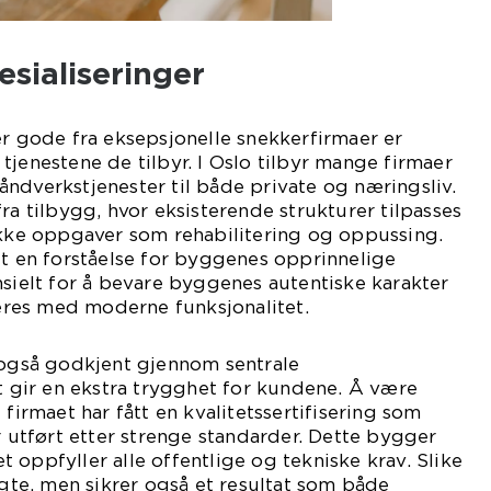
esialiseringer
er gode fra eksepsjonelle snekkerfirmaer er
tjenestene de tilbyr. I Oslo tilbyr mange firmaer
ndverkstjenester til både private og næringsliv.
ra tilbygg, hvor eksisterende strukturer tilpasses
ikke oppgaver som rehabilitering og oppussing.
et en forståelse for byggenes opprinnelige
nsielt for å bevare byggenes autentiske karakter
res med moderne funksjonalitet.
 også godkjent gjennom sentrale
et gir en ekstra trygghet for kundene. Å være
 firmaet har fått en kvalitetssertifisering som
r utført etter strenge standarder. Dette bygger
tet oppfyller alle offentlige og tekniske krav. Slike
agte, men sikrer også et resultat som både