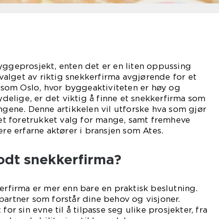
yggeprosjekt, enten det er en liten oppussing
r valget av riktig snekkerfirma avgjørende for et
by som Oslo, hvor byggeaktiviteten er høy og
tydelige, er det viktig å finne et snekkerfirma som
ingene. Denne artikkelen vil utforske hva som gjør
l et foretrukket valg for mange, samt fremheve
ere erfarne aktører i bransjen som Ates.
odt snekkerfirma?
kerfirma er mer enn bare en praktisk beslutning.
partner som forstår dine behov og visjoner.
 for sin evne til å tilpasse seg ulike prosjekter, fra