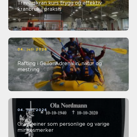
Traverskran kurs trygg og effektiv
kranbruk i praksis
04. juli 2026
Rafting i Geilo: Adrenalin, natur og
mestring
04. juli 2026
Gravsteiner som personlige og varige
minnesmerker