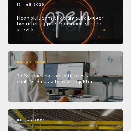
13. juli 2026
Neon skilt som blikkfang: slik bruker
bedrifter og privatpersoner lys som
uttrykk
09. juli 2026
3d Scanner nøkkelen til presis
digitalisering av fysiske objekter
04. juli 2026