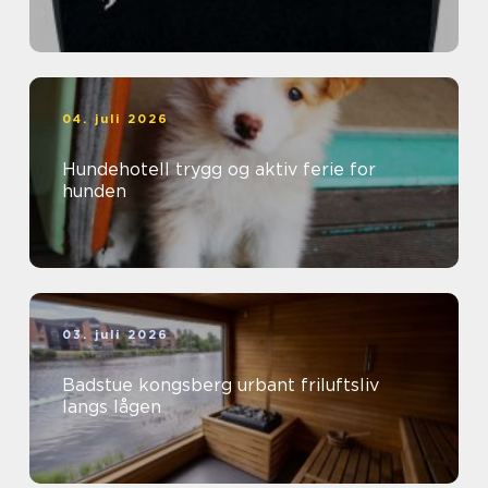
04. juli 2026
Hundehotell trygg og aktiv ferie for
hunden
03. juli 2026
Badstue kongsberg urbant friluftsliv
langs lågen