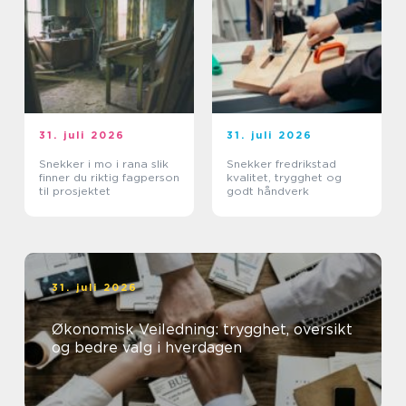
31. juli 2026
31. juli 2026
Snekker i mo i rana slik
Snekker fredrikstad
finner du riktig fagperson
kvalitet, trygghet og
til prosjektet
godt håndverk
31. juli 2026
Økonomisk Veiledning: trygghet, oversikt
og bedre valg i hverdagen