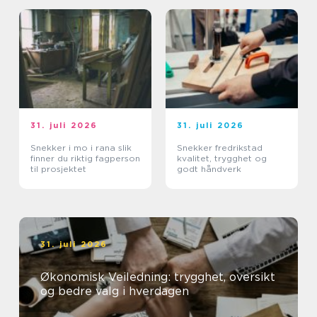
31. juli 2026
31. juli 2026
Snekker i mo i rana slik
Snekker fredrikstad
finner du riktig fagperson
kvalitet, trygghet og
til prosjektet
godt håndverk
31. juli 2026
Økonomisk Veiledning: trygghet, oversikt
og bedre valg i hverdagen