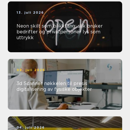
13. juli 2026
Neon skilt som blikkfang: slik bruker
bedrifter og privatpersoner lys som
uttrykk
09. juli 2026
3d Scanner nøkkelen til presis
digitalisering av fysiske objekter
04. juli 2026