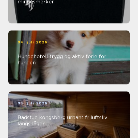
minnesmerker
04. juli 2026
Hundehotell trygg og aktiv ferie for
hunden
03. juli 2026
Badstue kongsberg urbant friluftsliv
langs lågen