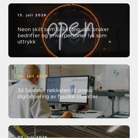
13. juli 2026
Neon skilt som blikkfang: slik bruker
bedrifter og privatpersoner lys som
uttrykk
09. juli 2026
3d Scanner nøkkelen til presis
digitalisering av fysiske objekter
04. juli 2026