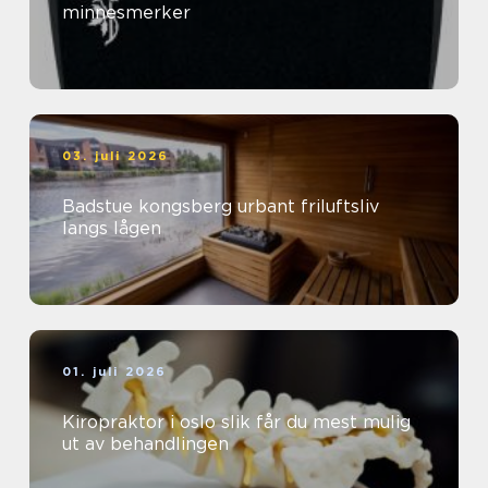
minnesmerker
03. juli 2026
Badstue kongsberg urbant friluftsliv
langs lågen
01. juli 2026
Kiropraktor i oslo slik får du mest mulig
ut av behandlingen