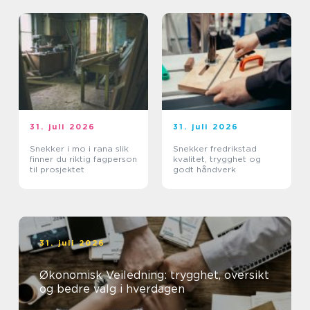
31. juli 2026
31. juli 2026
Snekker i mo i rana slik
Snekker fredrikstad
finner du riktig fagperson
kvalitet, trygghet og
til prosjektet
godt håndverk
31. juli 2026
Økonomisk Veiledning: trygghet, oversikt
og bedre valg i hverdagen