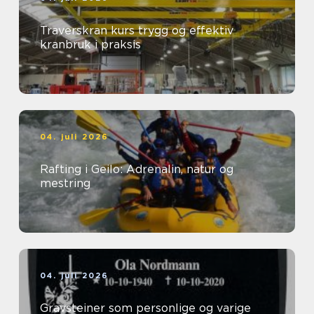
Traverskran kurs trygg og effektiv
kranbruk i praksis
04. juli 2026
Rafting i Geilo: Adrenalin, natur og
mestring
04. juli 2026
Gravsteiner som personlige og varige