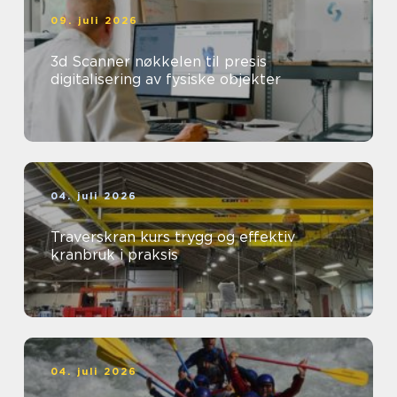
09. juli 2026
3d Scanner nøkkelen til presis
digitalisering av fysiske objekter
04. juli 2026
Traverskran kurs trygg og effektiv
kranbruk i praksis
04. juli 2026