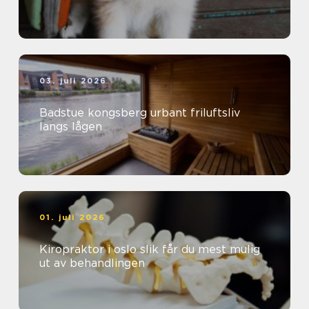
03. juli 2026
Badstue kongsberg urbant friluftsliv
langs lågen
01. juli 2026
Kiropraktor i oslo slik får du mest mulig
ut av behandlingen