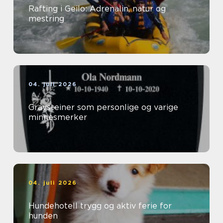
Rafting i Geilo: Adrenalin, natur og
mestring
04. juli 2026
Gravsteiner som personlige og varige
minnesmerker
04. juli 2026
Hundehotell trygg og aktiv ferie for
hunden