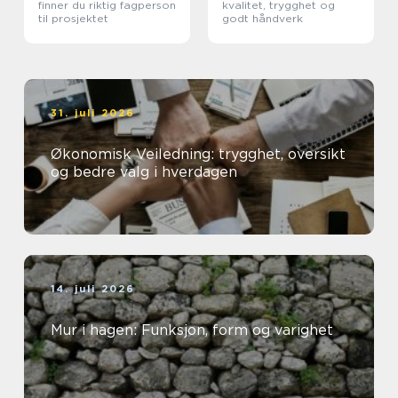
finner du riktig fagperson
kvalitet, trygghet og
til prosjektet
godt håndverk
31. juli 2026
Økonomisk Veiledning: trygghet, oversikt
og bedre valg i hverdagen
14. juli 2026
Mur i hagen: Funksjon, form og varighet