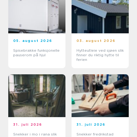
05. august 2026
03. august 2026
Spisebrakke funksjonelle
Hytteutleie ved sjøen slik
pauserom på hjul
finner du riktig hytte til
ferien
31. juli 2026
31. juli 2026
Snekker i mo i rana slik
Snekker fredrikstad