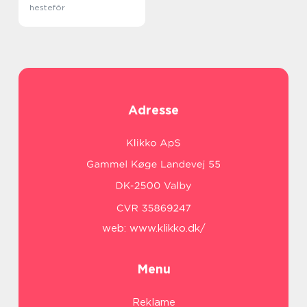
hestefôr
Adresse
web:
www.klikko.dk/
Menu
Reklame