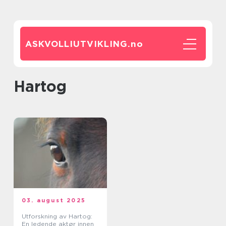
ASKVOLLIUTVIKLING.
no
Hartog
03. august 2025
Utforskning av Hartog:
En ledende aktør innen